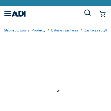
Site Search
{
menu
Strona główna
/
Produkty
/
Baterie i zasilacze
/
Zasilacze i płytki