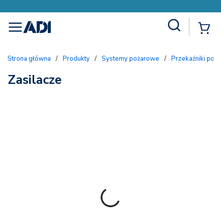
Site Search
{
menu
Strona główna
/
Produkty
/
Systemy pożarowe
/
Przekaźniki poż
Zasilacze