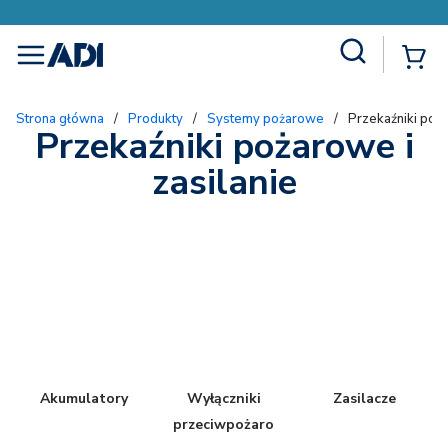
Site Search
{
menu
Strona główna
/
Produkty
/
Systemy pożarowe
/
Przekaźniki poża
Przekaźniki pożarowe i
zasilanie
Akumulatory
Wyłączniki
Zasilacze
przeciwpożaro