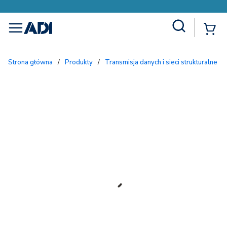
Site Search
{
menu
Strona główna
/
Produkty
/
Transmisja danych i sieci strukturalne
/