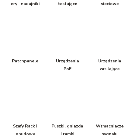
ery i nadajniki
testujące
sieciowe
Patchpanele
Urządzenia
Urządzenia
PoE
zasilające
Szafy Rack i
Puszki, gniazda
Wzmacniacze
obudowy
i ramki
sygnału