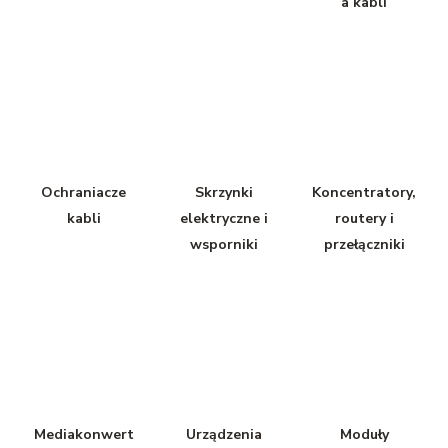
a kabli
Ochraniacze
Skrzynki
Koncentratory,
kabli
elektryczne i
routery i
wsporniki
przełączniki
Mediakonwert
Urządzenia
Moduły