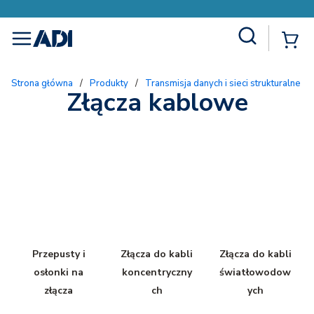
Site Search
{
menu
Strona główna
/
Produkty
/
Transmisja danych i sieci strukturalne
/
Złącza kablowe
Przepusty i
Złącza do kabli
Złącza do kabli
osłonki na
koncentryczny
światłowodow
złącza
ch
ych