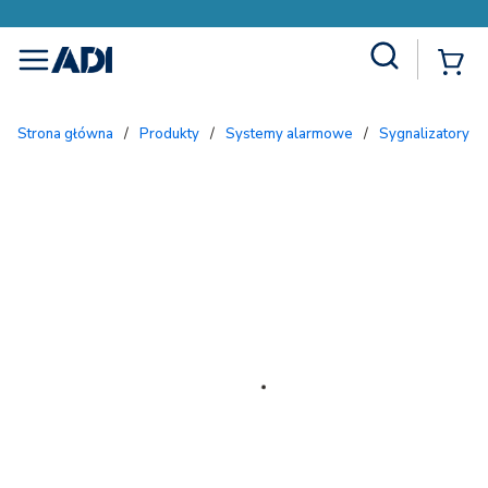
Site Search
{
menu
Strona główna
/
Produkty
/
Systemy alarmowe
/
Sygnalizatory 