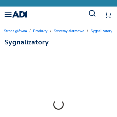
Site Search
{
menu
Strona główna
/
Produkty
/
Systemy alarmowe
/
Sygnalizatory 
Sygnalizatory