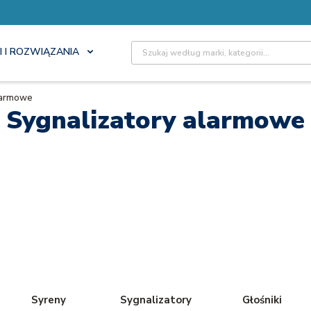
Site Search
I I ROZWIĄZANIA
alarmowe
Sygnalizatory alarmowe
Syreny
Sygnalizatory
Głośniki