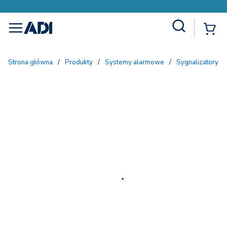
Site Search
{
menu
Strona główna
/
Produkty
/
Systemy alarmowe
/
Sygnalizatory 