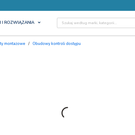
Site Search
I I ROZWIĄZANIA
nty montażowe
/
Obudowy kontroli dostępu