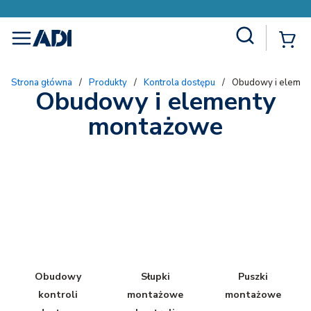
Site Search
{
menu
Strona główna
/
Produkty
/
Kontrola dostępu
/
Obudowy i elemen
Obudowy i elementy
montażowe
Obudowy
Słupki
Puszki
kontroli
montażowe
montażowe