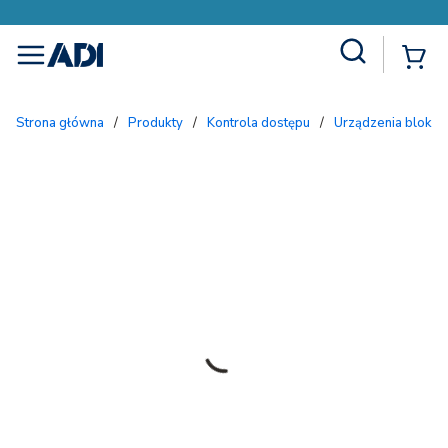
Site Search
{
menu
Strona główna
/
Produkty
/
Kontrola dostępu
/
Urządzenia blokuj