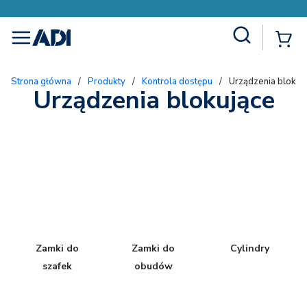
Site Search
{
menu
Strona główna
/
Produkty
/
Kontrola dostępu
/
Urządzenia blokuj
Urządzenia blokujące
Zamki do
Zamki do
Cylindry
szafek
obudów