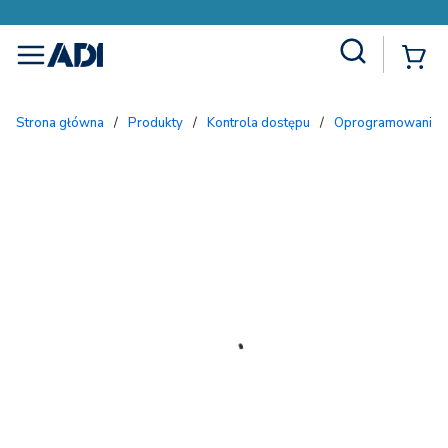
Site Search
{
menu
Strona główna
/
Produkty
/
Kontrola dostępu
/
Oprogramowanie i 