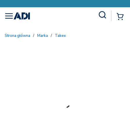
Site Search
{
menu
Strona główna
/
Marka
/
Takex