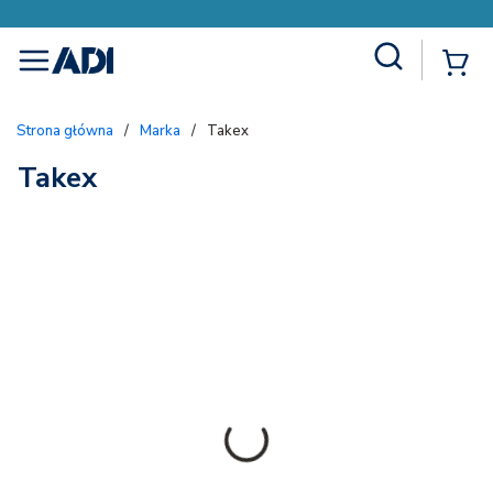
Site Search
{
menu
Strona główna
/
Marka
/
Takex
Takex