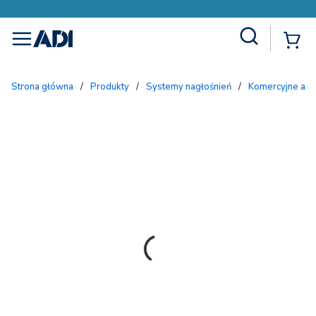
Site Search
{
menu
Strona główna
/
Produkty
/
Systemy nagłośnień
/
Komercyjne aud