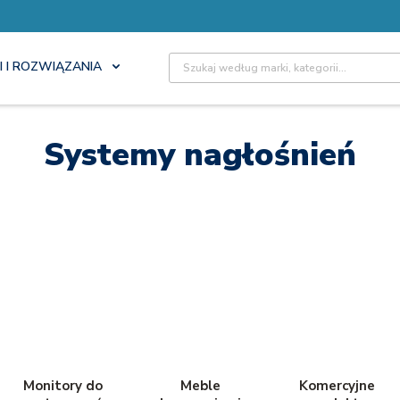
Site Search
I I ROZWIĄZANIA
Systemy nagłośnień
Monitory do
Meble
Komercyjne