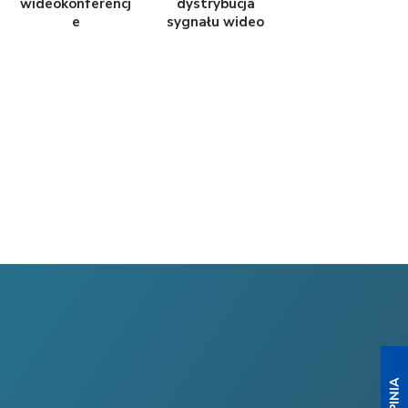
wideokonferencj
dystrybucja
e
sygnału wideo