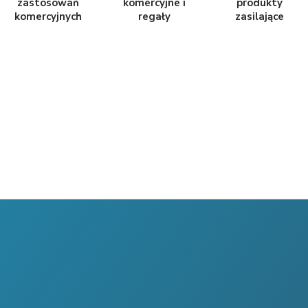
zastosowań
komercyjne i
produkty
komercyjnych
regały
zasilające