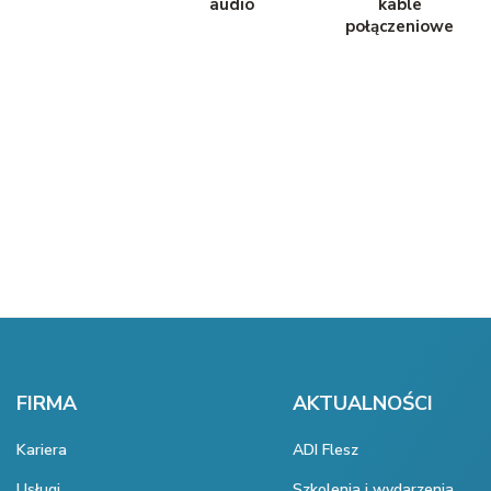
audio
kable
połączeniowe
FIRMA
AKTUALNOŚCI
Kariera
ADI Flesz
Usługi
Szkolenia i wydarzenia