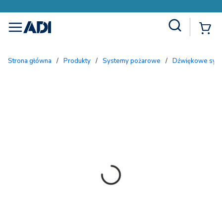
Site Search
{
menu
Strona główna
/
Produkty
/
Systemy pożarowe
/
Dźwiękowe sys