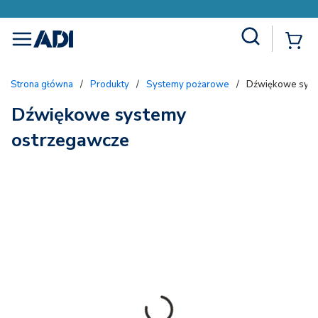
Site Search
{
menu
Strona główna
/
Produkty
/
Systemy pożarowe
/
Dźwiękowe syst
Dźwiękowe systemy
ostrzegawcze