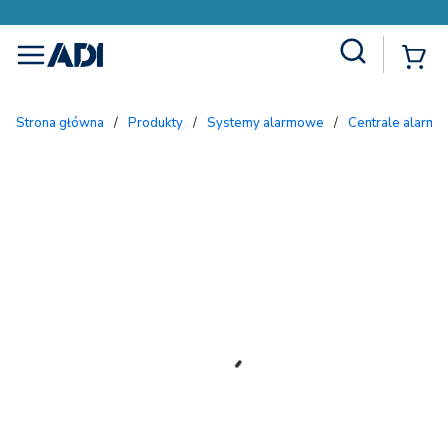
Site Search
{
menu
Strona główna
/
Produkty
/
Systemy alarmowe
/
Centrale alarmo