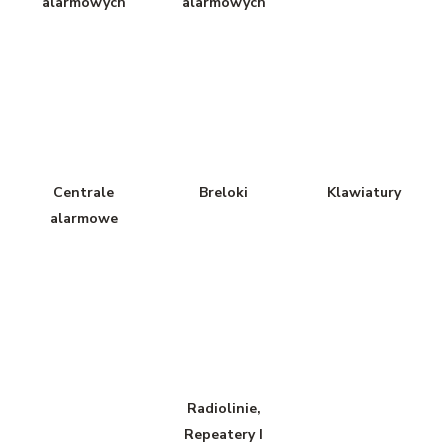
alarmowych
alarmowych
Centrale
Breloki
Klawiatury
alarmowe
Radiolinie,
Repeatery I