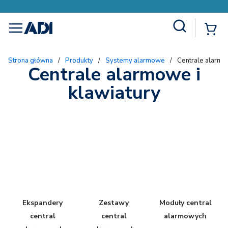
Site Search
{
menu
Strona główna
/
Produkty
/
Systemy alarmowe
/
Centrale alarmow
Centrale alarmowe i
klawiatury
Ekspandery
Zestawy
Moduły central
central
central
alarmowych