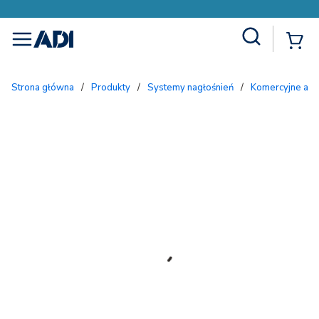
Site Search
{
menu
Strona główna
/
Produkty
/
Systemy nagłośnień
/
Komercyjne aud