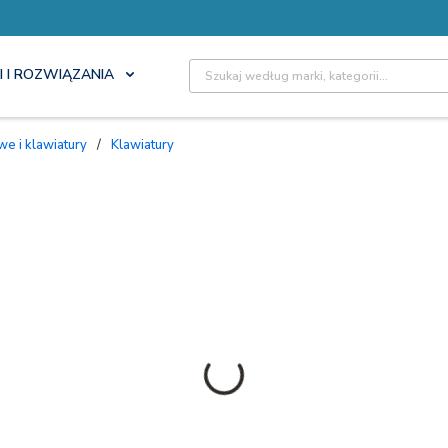
Site Search
I I ROZWIĄZANIA
we i klawiatury
/
Klawiatury