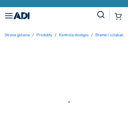
Site Search
{
menu
Strona główna
/
Produkty
/
Kontrola dostępu
/
Bramki i szlabany