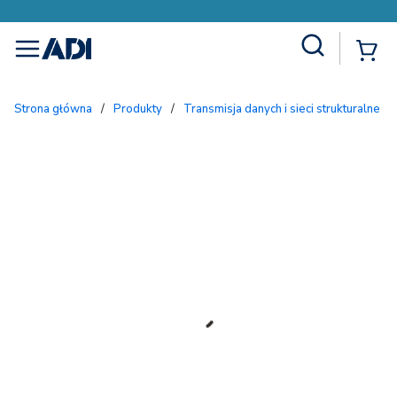
Site Search
{
menu
Strona główna
/
Produkty
/
Transmisja danych i sieci strukturalne
/