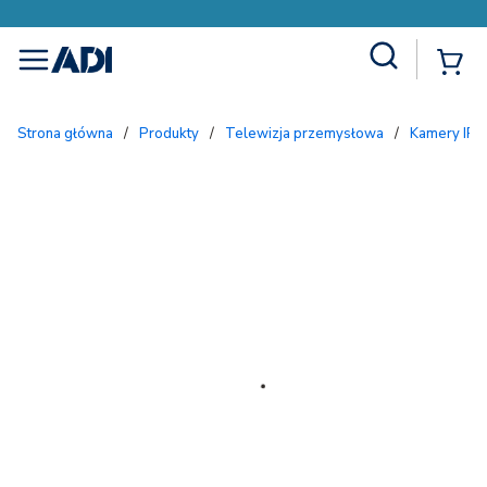
Site Search
{
menu
Strona główna
/
Produkty
/
Telewizja przemysłowa
/
Kamery IP