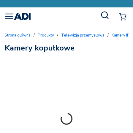
Site Search
{
menu
Strona główna
/
Produkty
/
Telewizja przemysłowa
/
Kamery IP
Kamery kopułkowe