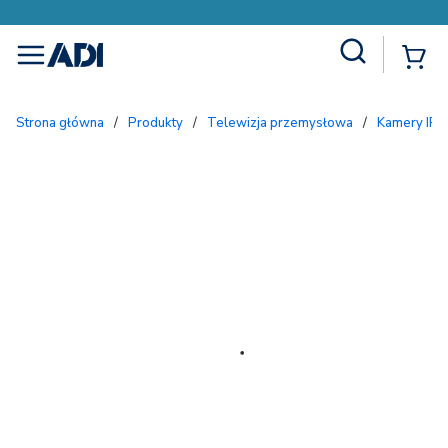
Site Search
{
menu
Strona główna
/
Produkty
/
Telewizja przemysłowa
/
Kamery IP