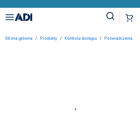
Site Search
{
menu
Strona główna
/
Produkty
/
Kontrola dostępu
/
Poświadczenia
/