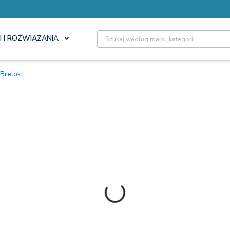
Site Search
I I ROZWIĄZANIA
Breloki