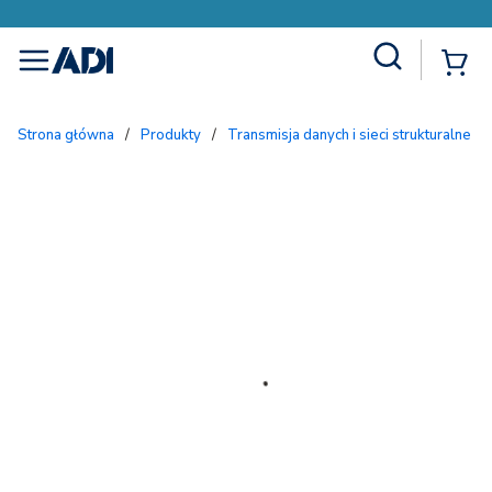
Site Search
{
menu
Strona główna
/
Produkty
/
Transmisja danych i sieci strukturalne
/