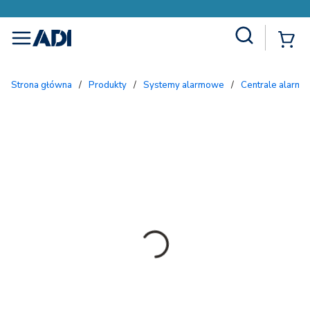
Site Search
{
menu
Strona główna
/
Produkty
/
Systemy alarmowe
/
Centrale alarmo