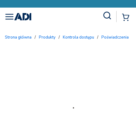
Site Search
{
menu
Strona główna
/
Produkty
/
Kontrola dostępu
/
Poświadczenia
/