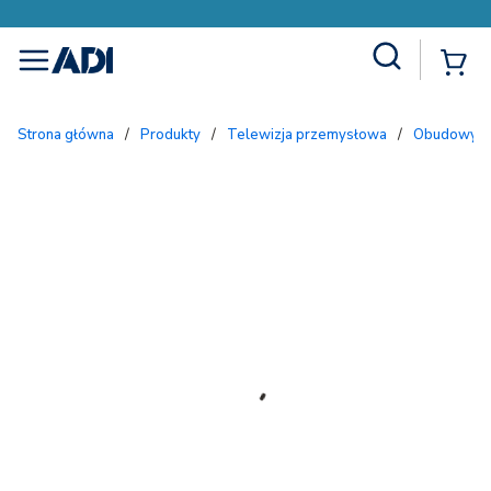
Site Search
{
menu
Strona główna
/
Produkty
/
Telewizja przemysłowa
/
Obudowy i