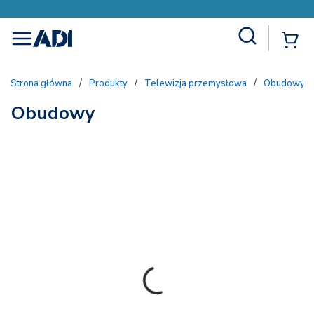
Site Search
{
menu
Strona główna
/
Produkty
/
Telewizja przemysłowa
/
Obudowy i
Obudowy