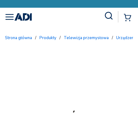
Site Search
{
menu
Strona główna
/
Produkty
/
Telewizja przemysłowa
/
Urządzenia