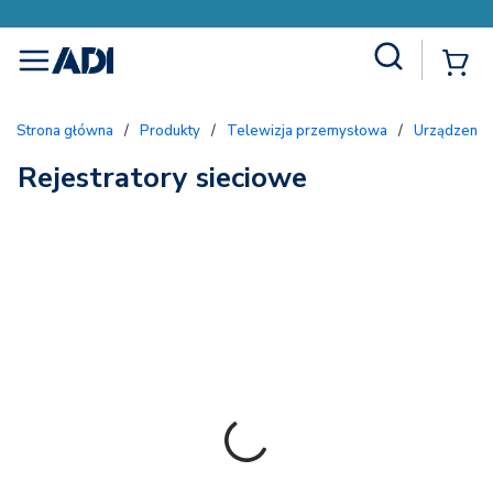
Site Search
{
menu
Strona główna
/
Produkty
/
Telewizja przemysłowa
/
Urządzenia
Rejestratory sieciowe