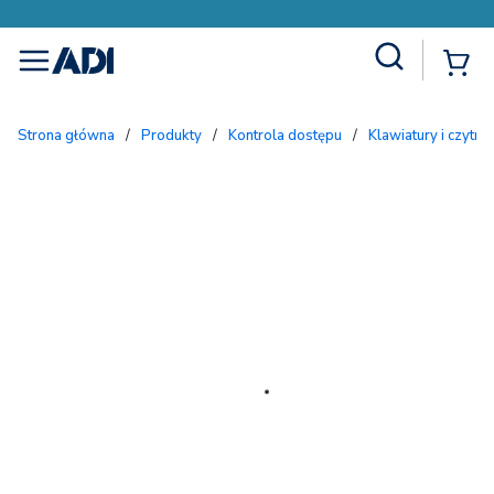
Site Search
{
menu
Strona główna
/
Produkty
/
Kontrola dostępu
/
Klawiatury i czytnik