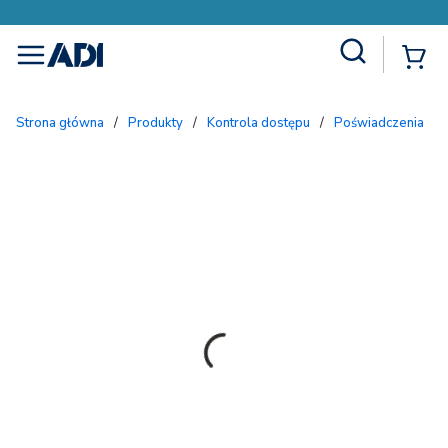
Site Search
{
menu
Strona główna
/
Produkty
/
Kontrola dostępu
/
Poświadczenia
/