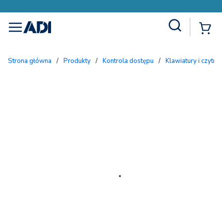
Site Search
{
menu
Strona główna
/
Produkty
/
Kontrola dostępu
/
Klawiatury i czytnik