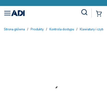
Site Search
{
menu
Strona główna
/
Produkty
/
Kontrola dostępu
/
Klawiatury i czytnik