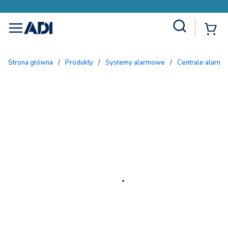
Site Search
{
menu
Strona główna
/
Produkty
/
Systemy alarmowe
/
Centrale alarmo