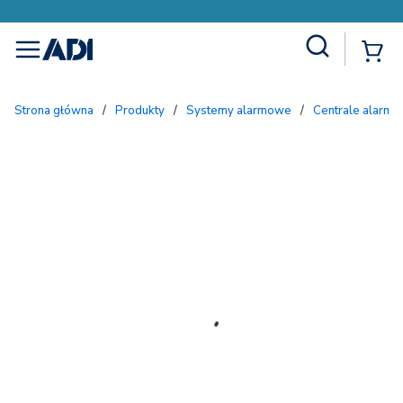
Site Search
{
menu
Strona główna
/
Produkty
/
Systemy alarmowe
/
Centrale alarmo