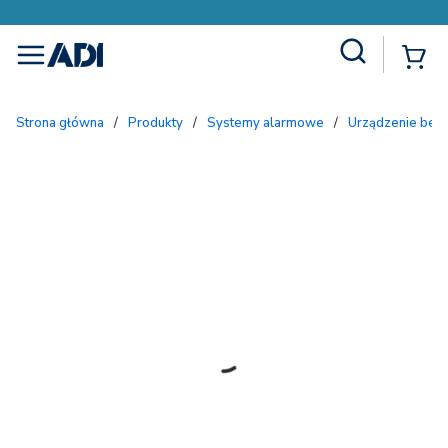
Site Search
{
menu
Strona główna
/
Produkty
/
Systemy alarmowe
/
Urządzenie be