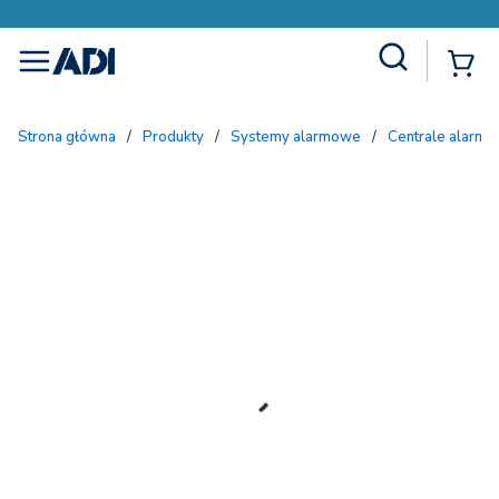
Site Search
{
menu
Strona główna
/
Produkty
/
Systemy alarmowe
/
Centrale alarmo