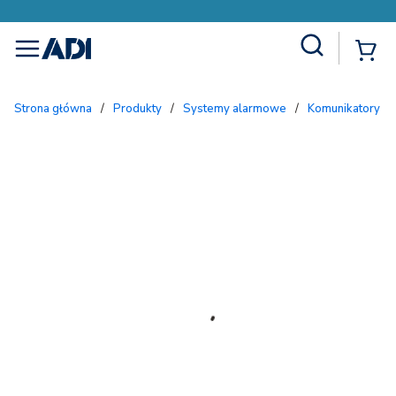
Site Search
{
menu
Strona główna
/
Produkty
/
Systemy alarmowe
/
Komunikatory i 