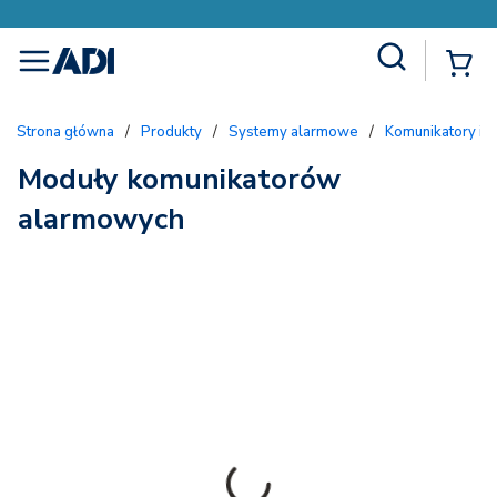
Site Search
{
menu
Strona główna
/
Produkty
/
Systemy alarmowe
/
Komunikatory i 
Moduły komunikatorów
alarmowych