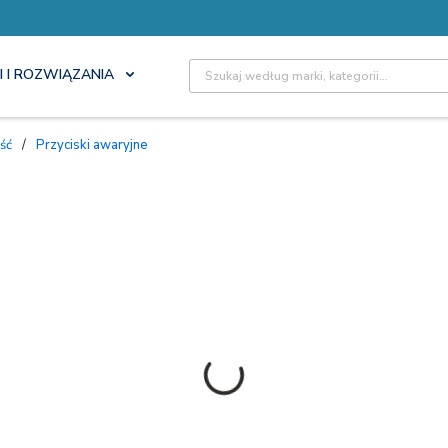
Site Search
I I ROZWIĄZANIA
jść
/
Przyciski awaryjne